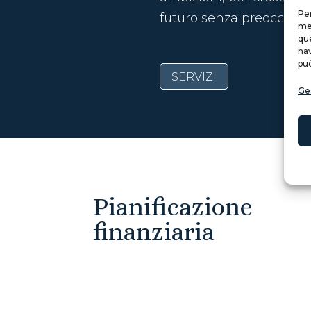
Per
futuro senza preoccupaz
mem
que
nav
può
SERVIZI
Ges
Pianificazione
finanziaria