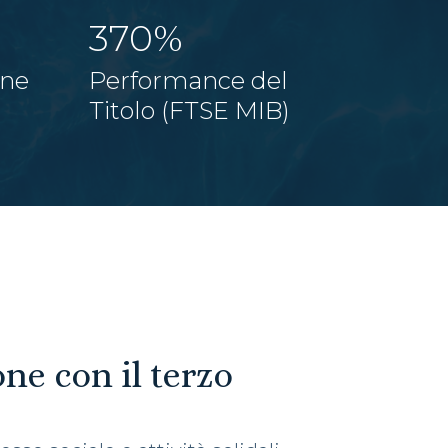
370%
one
Performance del
Titolo (FTSE MIB)
ne con il terzo