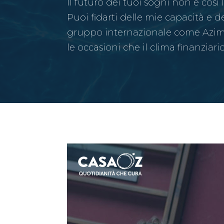
Il futuro dei tuoi sogni non è così
Puoi fidarti delle mie capacità e d
gruppo internazionale come Azimu
le occasioni che il clima finanziari