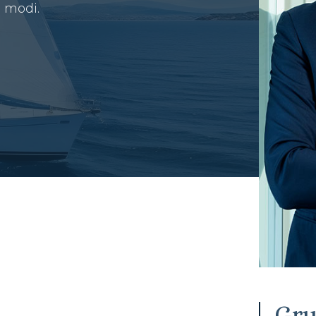
i modi.
Gru