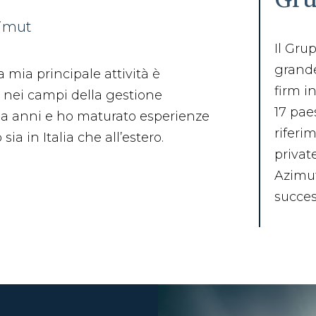
zimut
Il Gru
grand
 mia principale attività è
firm in
 nei campi della gestione
17 pae
da anni e ho maturato esperienze
riferi
sia in Italia che all’estero.
privat
Azimut
succes