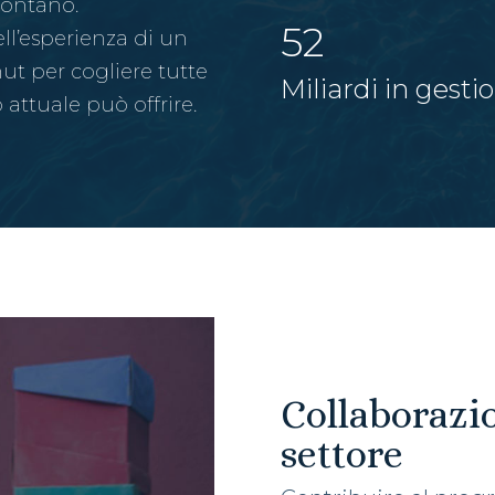
 lontano.
52
ell’esperienza di un
t per cogliere tutte
Miliardi in gesti
o attuale può offrire.
Collaborazio
settore