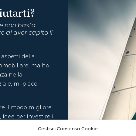
utarti?
he non basta
e di aver capito il
i aspetti della
immobiliare, ma ho
nza nella
iale, mi piace
e il modo migliore
, idee per investire i
 per realizzare le tue
Gestisci Consenso Cookie
 per affrontare il